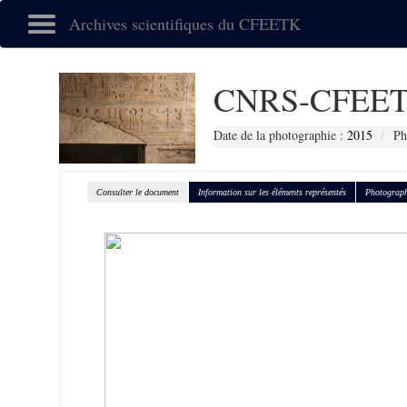
Archives scientifiques du CFEETK
CNRS-CFEET
Date de la photographie :
2015
Ph
Consulter le document
Information sur les éléments représentés
Photograph