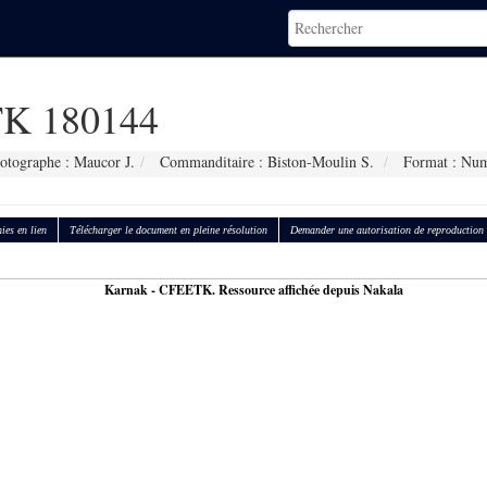
K 180144
otographe : Maucor J.
Commanditaire : Biston-Moulin S.
Format : Num
ies en lien
Télécharger le document en pleine résolution
Demander une autorisation de reproduction