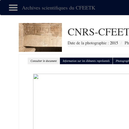
Archives scientifiques du CFEETK
CNRS-CFEET
Date de la photographie :
2015
Ph
Consulter le document
Information sur les éléments représentés
Photograph