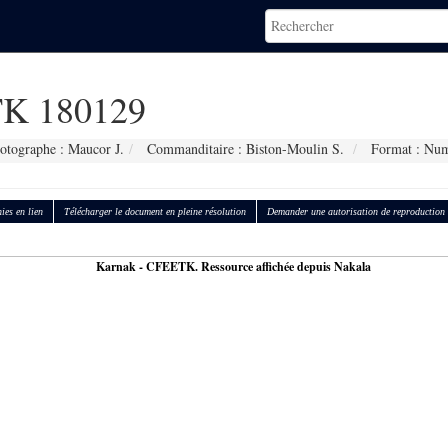
K 180129
otographe : Maucor J.
Commanditaire : Biston-Moulin S.
Format : Num
ies en lien
Télécharger le document en pleine résolution
Demander une autorisation de reproduction