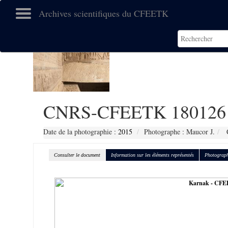
Archives scientifiques du CFEETK
CNRS-CFEETK 180126
Date de la photographie :
2015
Photographe : Maucor J.
C
Consulter le document
Information sur les éléments représentés
Photograph