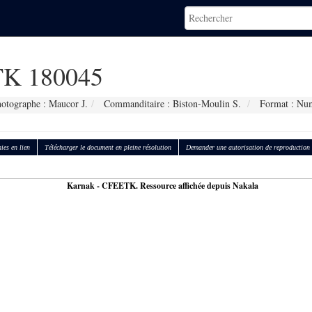
K 180045
otographe : Maucor J.
Commanditaire : Biston-Moulin S.
Format : Nu
ies en lien
Télécharger le document en pleine résolution
Demander une autorisation de reproduction