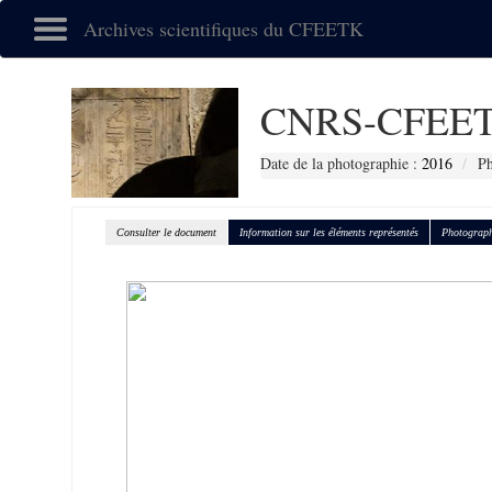
Archives scientifiques du CFEETK
CNRS-CFEET
Date de la photographie :
2016
Ph
Consulter le document
Information sur les éléments représentés
Photograph