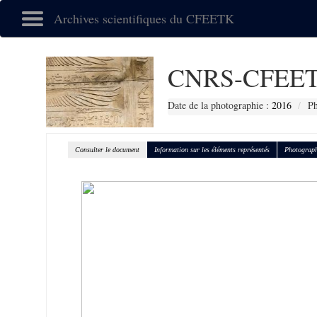
Archives scientifiques du CFEETK
CNRS-CFEET
Date de la photographie :
2016
Ph
Consulter le document
Information sur les éléments représentés
Photograph