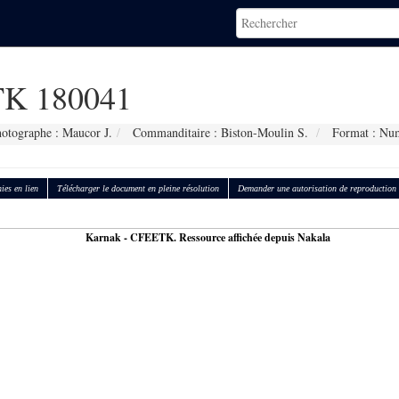
K 180041
otographe : Maucor J.
Commanditaire : Biston-Moulin S.
Format : Nu
ies en lien
Télécharger le document en pleine résolution
Demander une autorisation de reproduction