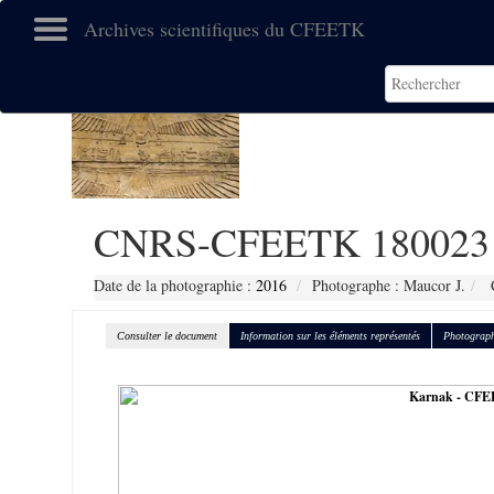
Archives scientifiques du CFEETK
CNRS-CFEETK 180023
Date de la photographie :
2016
Photographe : Maucor J.
C
Consulter le document
Information sur les éléments représentés
Photograph