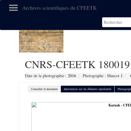
Archives scientifiques du CFEETK
CNRS-CFEETK 180019
Date de la photographie :
2016
Photographe : Maucor J.
C
Consulter le document
Information sur les éléments représentés
Photograph