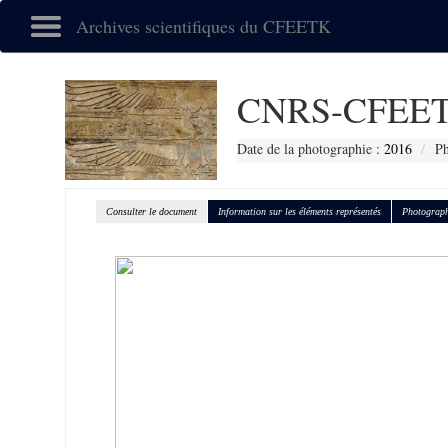
Archives scientifiques du CFEETK
CNRS-CFEET
Date de la photographie :
2016
Ph
Consulter le document
Information sur les éléments représentés
Photograph