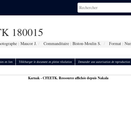
K 180015
otographe : Maucor J.
Commanditaire : Biston-Moulin S.
Format : Nu
ies en lien
Télécharger le document en pleine résolution
Demander une autorisation de reproduction