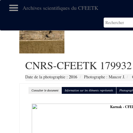
Archives scientifiques du CFEETK
CNRS-CFEETK 179932
Date de la photographie :
2016
Photographe : Maucor J.
C
Consulter le document
Information sur les éléments représentés
Photograph