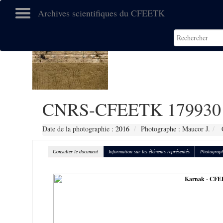
Archives scientifiques du CFEETK
CNRS-CFEETK 179930
Date de la photographie :
2016
Photographe : Maucor J.
C
Consulter le document
Information sur les éléments représentés
Photograph