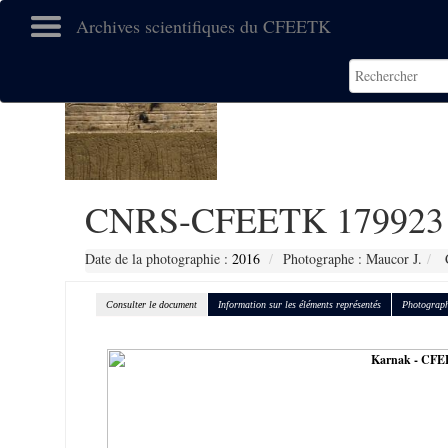
Archives scientifiques du CFEETK
CNRS-CFEETK 179923
Date de la photographie :
2016
Photographe : Maucor J.
C
Consulter le document
Information sur les éléments représentés
Photograph