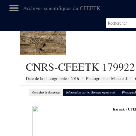
Archives scientifiques du CFEETK
CNRS-CFEETK 179922
Date de la photographie :
2016
Photographe : Maucor J.
C
Consulter le document
Information sur les éléments représentés
Photograph