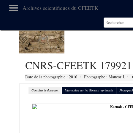
Archives scientifiques du CFEETK
CNRS-CFEETK 179921
Date de la photographie :
2016
Photographe : Maucor J.
C
Consulter le document
Information sur les éléments représentés
Photograph