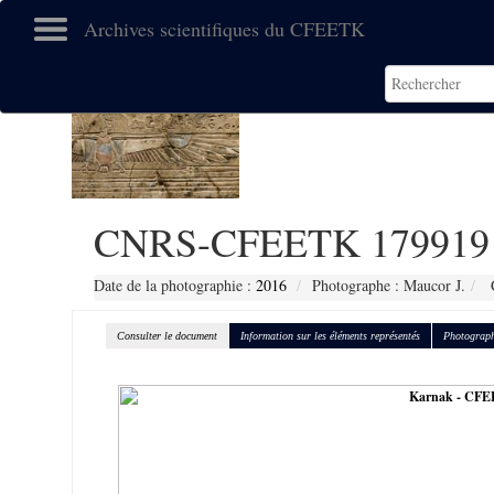
Archives scientifiques du CFEETK
CNRS-CFEETK 179919
Date de la photographie :
2016
Photographe : Maucor J.
C
Consulter le document
Information sur les éléments représentés
Photograph