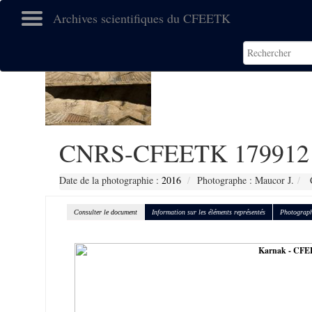
Archives scientifiques du CFEETK
CNRS-CFEETK 179912
Date de la photographie :
2016
Photographe : Maucor J.
C
Consulter le document
Information sur les éléments représentés
Photograph