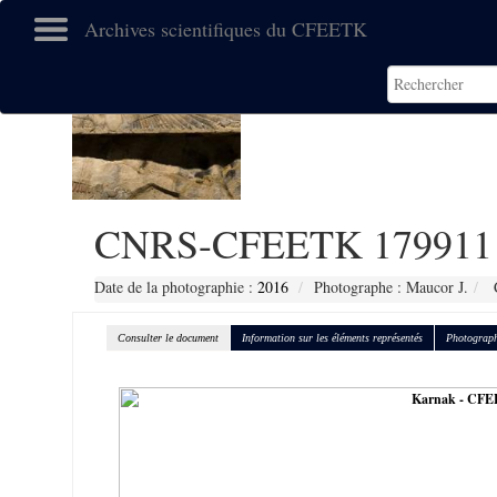
Archives scientifiques du CFEETK
CNRS-CFEETK 179911
Date de la photographie :
2016
Photographe : Maucor J.
C
Consulter le document
Information sur les éléments représentés
Photograph