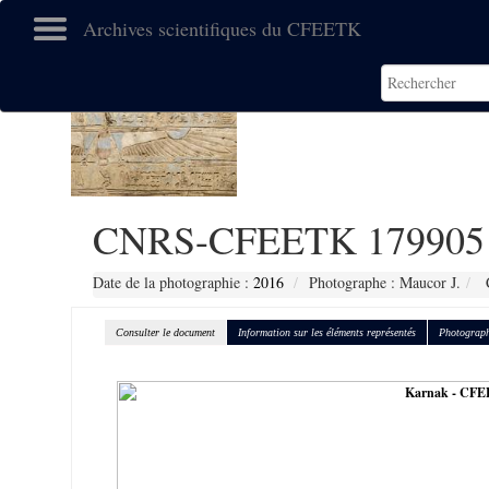
Archives scientifiques du CFEETK
CNRS-CFEETK 179905
Date de la photographie :
2016
Photographe : Maucor J.
C
Consulter le document
Information sur les éléments représentés
Photograph