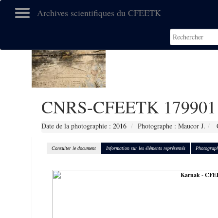
Archives scientifiques du CFEETK
CNRS-CFEETK 179901
Date de la photographie :
2016
Photographe : Maucor J.
C
Consulter le document
Information sur les éléments représentés
Photograph