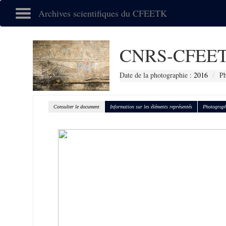
Archives scientifiques du CFEETK
CNRS-CFEET
Date de la photographie :
2016
Ph
Consulter le document
Information sur les éléments représentés
Photograph