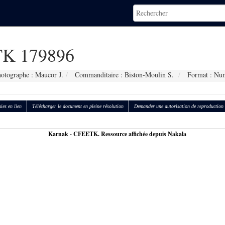
K 179896
otographe : Maucor J.
Commanditaire : Biston-Moulin S.
Format : Nu
ies en lien
Télécharger le document en pleine résolution
Demander une autorisation de reproduction