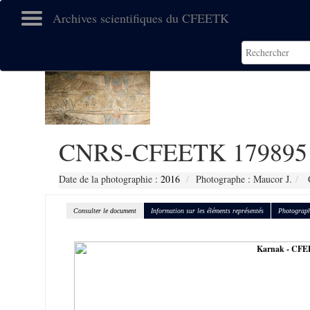
Archives scientifiques du CFEETK
CNRS-CFEETK 179895
Date de la photographie :
2016
Photographe : Maucor J.
C
Consulter le document
Information sur les éléments représentés
Photograph