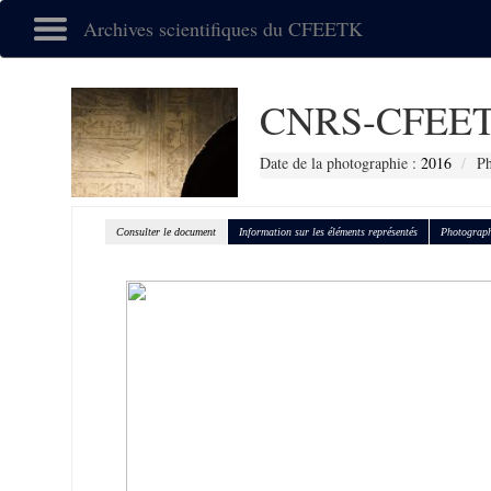
Archives scientifiques du CFEETK
CNRS-CFEET
Date de la photographie :
2016
Ph
Consulter le document
Information sur les éléments représentés
Photograph