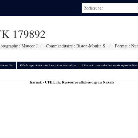
K 179892
otographe : Maucor J.
Commanditaire : Biston-Moulin S.
Format : Nu
ies en lien
Télécharger le document en pleine résolution
Demander une autorisation de reproduction