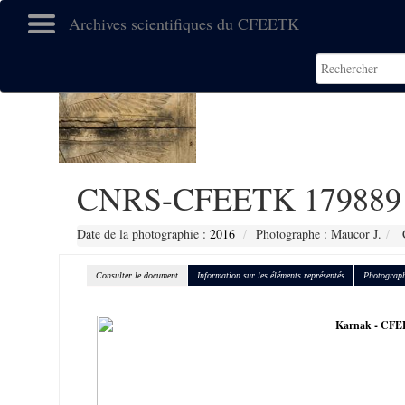
Archives scientifiques du CFEETK
CNRS-CFEETK 179889
Date de la photographie :
2016
Photographe : Maucor J.
C
Consulter le document
Information sur les éléments représentés
Photograph