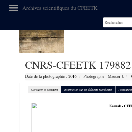
Archives scientifiques du CFEETK
CNRS-CFEETK 179882
Date de la photographie :
2016
Photographe : Maucor J.
C
Consulter le document
Information sur les éléments représentés
Photograph