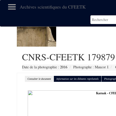
Archives scientifiques du CFEETK
CNRS-CFEETK 179879
Date de la photographie :
2016
Photographe : Maucor J.
C
Consulter le document
Information sur les éléments représentés
Photograph