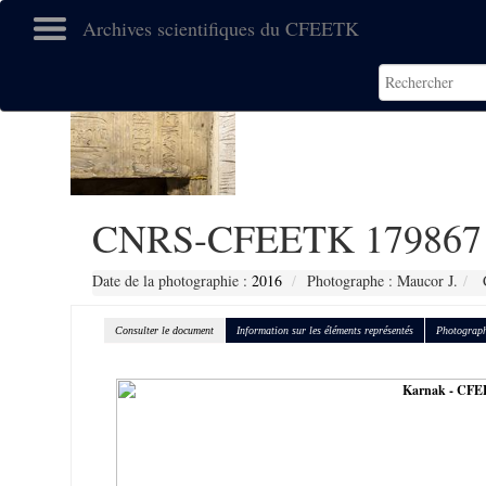
Archives scientifiques du CFEETK
CNRS-CFEETK 179867
Date de la photographie :
2016
Photographe : Maucor J.
C
Consulter le document
Information sur les éléments représentés
Photograph