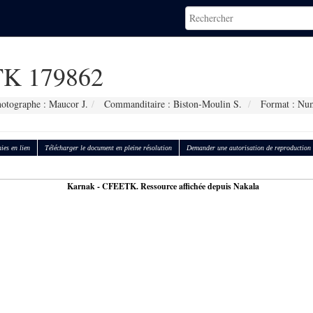
K 179862
otographe : Maucor J.
Commanditaire : Biston-Moulin S.
Format : Nu
ies en lien
Télécharger le document en pleine résolution
Demander une autorisation de reproduction