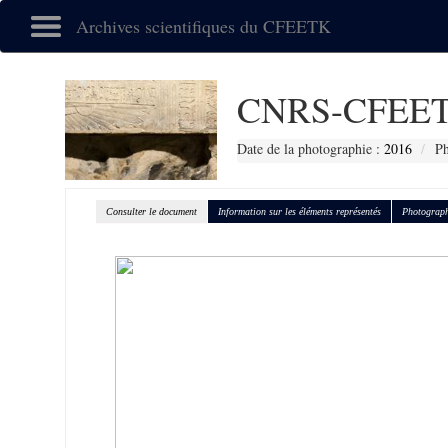
Archives scientifiques du CFEETK
CNRS-CFEET
Date de la photographie :
2016
Ph
Consulter le document
Information sur les éléments représentés
Photograph