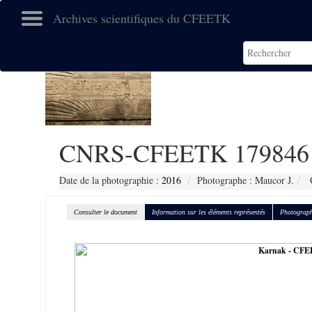
Archives scientifiques du CFEETK
CNRS-CFEETK 179846
Date de la photographie :
2016
Photographe : Maucor J.
C
Consulter le document
Information sur les éléments représentés
Photograph