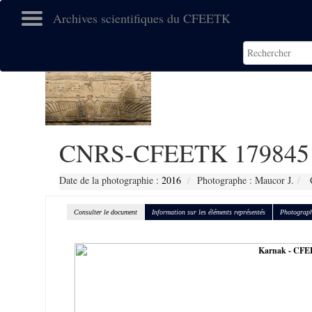
Archives scientifiques du CFEETK
CNRS-CFEETK 179845
Date de la photographie :
2016
Photographe : Maucor J.
C
Consulter le document
Information sur les éléments représentés
Photograph