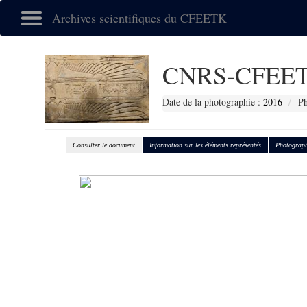
Archives scientifiques du CFEETK
CNRS-CFEET
Date de la photographie :
2016
Ph
Consulter le document
Information sur les éléments représentés
Photograph