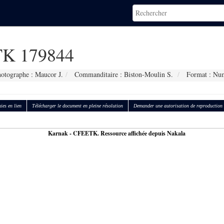
K 179844
otographe : Maucor J.
Commanditaire : Biston-Moulin S.
Format : Nu
ies en lien
Télécharger le document en pleine résolution
Demander une autorisation de reproduction