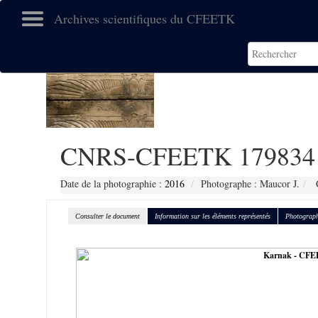
Archives scientifiques du CFEETK
CNRS-CFEETK 179834
Date de la photographie :
2016
Photographe : Maucor J.
C
Consulter le document
Information sur les éléments représentés
Photograph