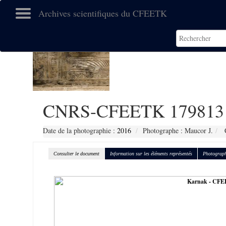
Archives scientifiques du CFEETK
CNRS-CFEETK 179813
Date de la photographie :
2016
Photographe : Maucor J.
C
Consulter le document
Information sur les éléments représentés
Photograph