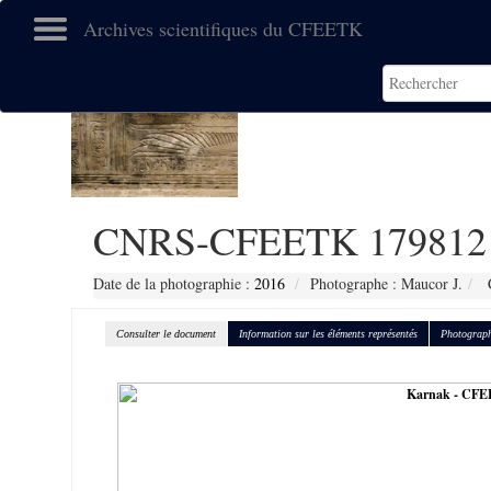
Archives scientifiques du CFEETK
CNRS-CFEETK 179812
Date de la photographie :
2016
Photographe : Maucor J.
C
Consulter le document
Information sur les éléments représentés
Photograph