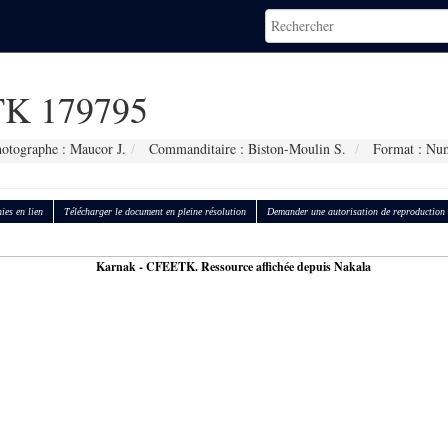
K 179795
otographe : Maucor J.
Commanditaire : Biston-Moulin S.
Format : Nu
ies en lien
Télécharger le document en pleine résolution
Demander une autorisation de reproduction