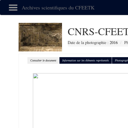
Archives scientifiques du CFEETK
CNRS-CFEET
Date de la photographie :
2016
Ph
Consulter le document
Information sur les éléments représentés
Photograph