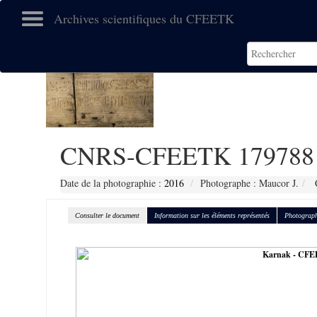
Archives scientifiques du CFEETK
CNRS-CFEETK 179788
Date de la photographie :
2016
Photographe : Maucor J.
C
Consulter le document
Information sur les éléments représentés
Photograph