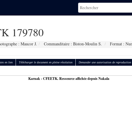
K 179780
otographe : Maucor J.
Commanditaire : Biston-Moulin S.
Format : Nu
ies en lien
Télécharger le document en pleine résolution
Demander une autorisation de reproduction