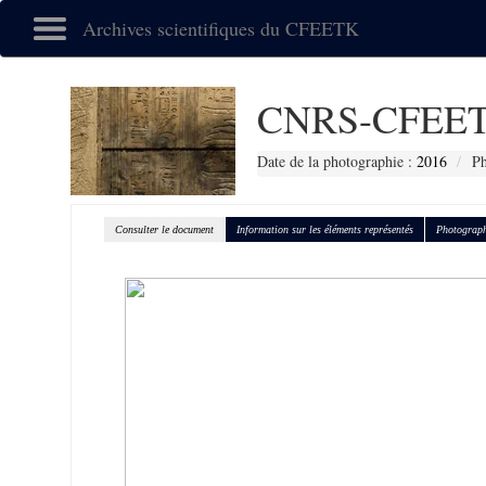
Archives scientifiques du CFEETK
CNRS-CFEET
Date de la photographie :
2016
Ph
Consulter le document
Information sur les éléments représentés
Photograph