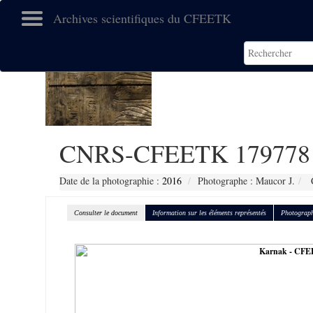
Archives scientifiques du CFEETK
CNRS-CFEETK 179778
Date de la photographie :
2016
Photographe : Maucor J.
C
Consulter le document
Information sur les éléments représentés
Photograph