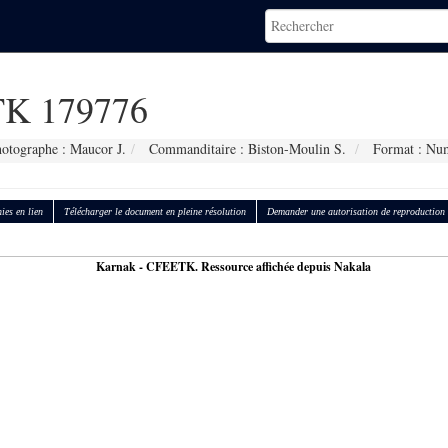
K 179776
otographe : Maucor J.
Commanditaire : Biston-Moulin S.
Format : Nu
ies en lien
Télécharger le document en pleine résolution
Demander une autorisation de reproduction