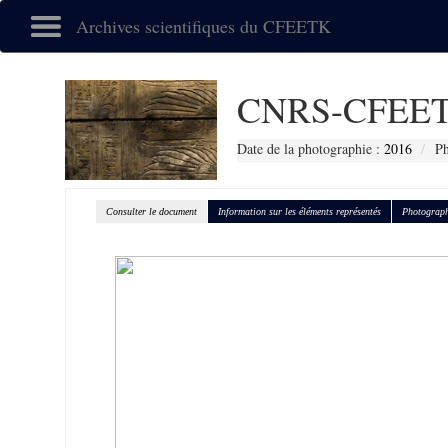
Archives scientifiques du CFEETK
CNRS-CFEET
Date de la photographie :
2016
Ph
Consulter le document
Information sur les éléments représentés
Photograph