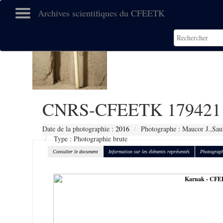
Archives scientifiques du CFEETK
CNRS-CFEETK 179421
Date de la photographie :
2016
Photographe : Maucor J.,Sau
Type : Photographie brute
Consulter le document
Information sur les éléments représentés
Photograph