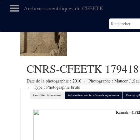
Archives scientifiques du CFEETK
CNRS-CFEETK 179418
Date de la photographie :
2016
Photographe : Maucor J.,Sau
Type : Photographie brute
Consulter le document
Information sur les éléments représentés
Photograph