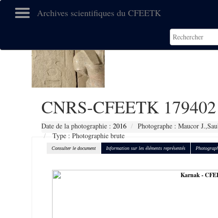
Archives scientifiques du CFEETK
CNRS-CFEETK 179402
Date de la photographie :
2016
Photographe : Maucor J.,Sau
Type : Photographie brute
Consulter le document
Information sur les éléments représentés
Photograph