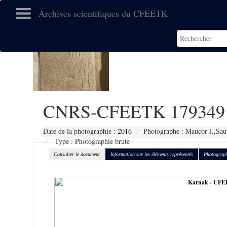
Archives scientifiques du CFEETK
CNRS-CFEETK 179349
Date de la photographie :
2016
Photographe : Maucor J.,Sau
Type : Photographie brute
Consulter le document
Information sur les éléments représentés
Photograph