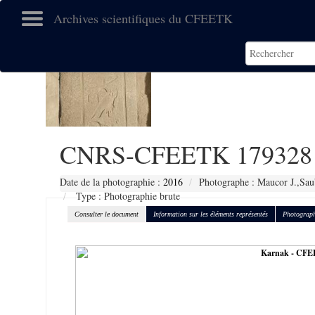
Archives scientifiques du CFEETK
CNRS-CFEETK 179328
Date de la photographie :
2016
Photographe : Maucor J.,Sau
Type : Photographie brute
Consulter le document
Information sur les éléments représentés
Photograph