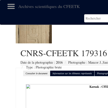
Archives scientifiques du CFEETK
CNRS-CFEETK 179316
Date de la photographie :
2016
Photographe : Maucor J.,Sau
Type : Photographie brute
Consulter le document
Information sur les éléments représentés
Photograph