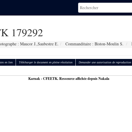
K 179292
otographe : Maucor J.,Saubestre E.
Commanditaire : Biston-Moulin S.
ies en lien
Télécharger le document en pleine résolution
Demander une autorisation de reproduction