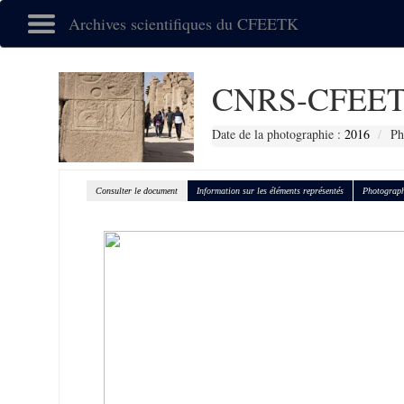
Archives scientifiques du CFEETK
CNRS-CFEET
Date de la photographie :
2016
Ph
Consulter le document
Information sur les éléments représentés
Photograph