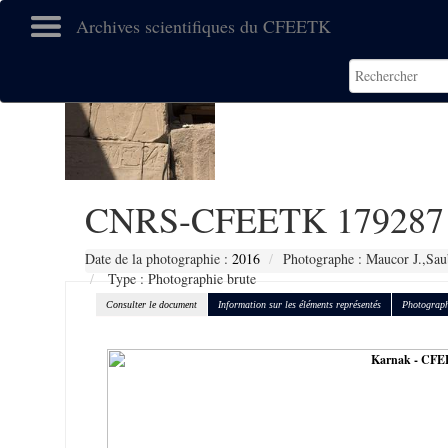
Archives scientifiques du CFEETK
CNRS-CFEETK 179287
Date de la photographie :
2016
Photographe : Maucor J.,Sau
Type : Photographie brute
Consulter le document
Information sur les éléments représentés
Photograph