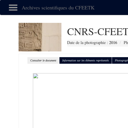
Archives scientifiques du CFEETK
CNRS-CFEET
Date de la photographie :
2016
Ph
Consulter le document
Information sur les éléments représentés
Photograph