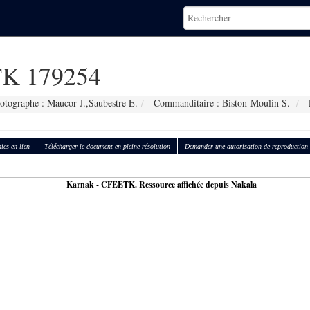
K 179254
otographe : Maucor J.,Saubestre E.
Commanditaire : Biston-Moulin S.
ies en lien
Télécharger le document en pleine résolution
Demander une autorisation de reproduction