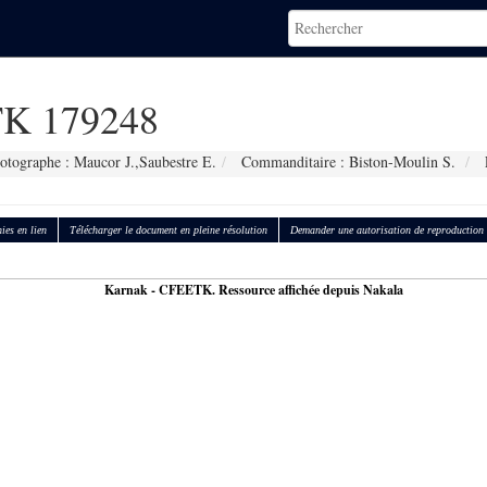
K 179248
otographe : Maucor J.,Saubestre E.
Commanditaire : Biston-Moulin S.
ies en lien
Télécharger le document en pleine résolution
Demander une autorisation de reproduction