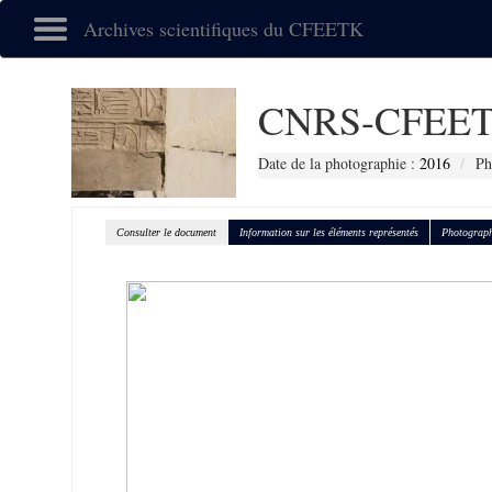
Archives scientifiques du CFEETK
CNRS-CFEET
Date de la photographie :
2016
Ph
Consulter le document
Information sur les éléments représentés
Photograph