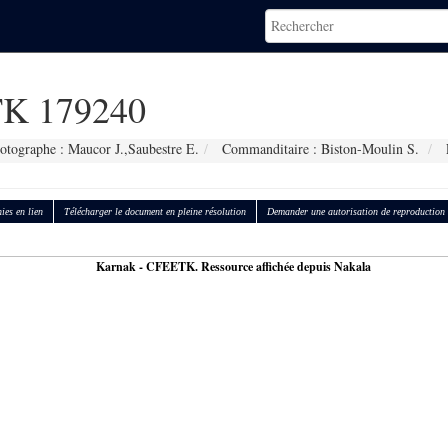
K 179240
otographe : Maucor J.,Saubestre E.
Commanditaire : Biston-Moulin S.
ies en lien
Télécharger le document en pleine résolution
Demander une autorisation de reproduction