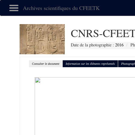
Archives scientifiques du CFEETK
CNRS-CFEET
Date de la photographie :
2016
Ph
Consulter le document
Information sur les éléments représentés
Photograph