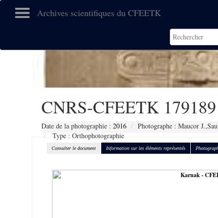
Archives scientifiques du CFEETK
CNRS-CFEETK 179189
Date de la photographie :
2016
Photographe : Maucor J.,Sau
Type : Orthophotographie
Consulter le document
Information sur les éléments représentés
Photograph