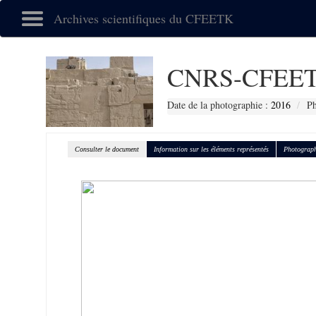
Archives scientifiques du CFEETK
CNRS-CFEET
Date de la photographie :
2016
Ph
Consulter le document
Information sur les éléments représentés
Photograph