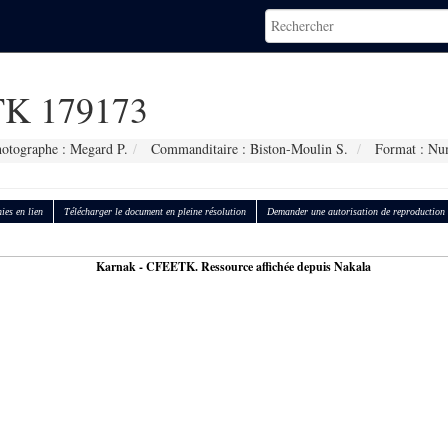
K 179173
otographe : Megard P.
Commanditaire : Biston-Moulin S.
Format : Nu
ies en lien
Télécharger le document en pleine résolution
Demander une autorisation de reproduction